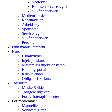
Vedtekter
Redusert serviceavgift
Vilkår datterweb
Medlemsfordeler
Rabattavtaler
Arbeidstøy
Sponsorer
Serviceavgifter
Vilkår datterweb
Personvern
Finn manuellterapeut
Kurs
Ultralydkurs
Injeksjonskurs
Masterclass injeksjonsterapi
E-læringsportal
Kurskalender
Obligatoriske kurs
Tidsskrift
Muskel&Skjelett
Tidligere utgaver
For fysioterapistudenter
For medlemmer
Manuellterapibutikken
Serviceavgifter