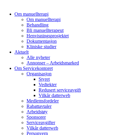
Om manuellterapi
Om manuellterapi
Behandling
Bli manuellterapeut
Henvisningsprosjektet
Dokumentasjon
Kliniske studier
Aktuelt
Alle nyheter
Annonser – Arbeidsmarked
Om Servicekontoret
Organisasjon
Styret
Vedtekter
Redusert serviceavgift
Vilkår datterweb
Medlemsfordeler
Rabattavtaler
Arbeidstøy
Sponsorer
Serviceavgifter
Vilkår datterweb
Personvern