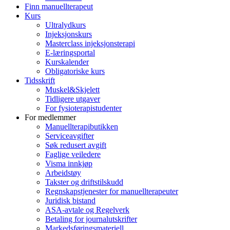
Finn manuellterapeut
Kurs
Ultralydkurs
Injeksjonskurs
Masterclass injeksjonsterapi
E-læringsportal
Kurskalender
Obligatoriske kurs
Tidsskrift
Muskel&Skjelett
Tidligere utgaver
For fysioterapistudenter
For medlemmer
Manuellterapibutikken
Serviceavgifter
Søk redusert avgift
Faglige veiledere
Visma innkjøp
Arbeidstøy
Takster og driftstilskudd
Regnskapstjenester for manuellterapeuter
Juridisk bistand
ASA-avtale og Regelverk
Betaling for journalutskrifter
Markedsføringsmateriell