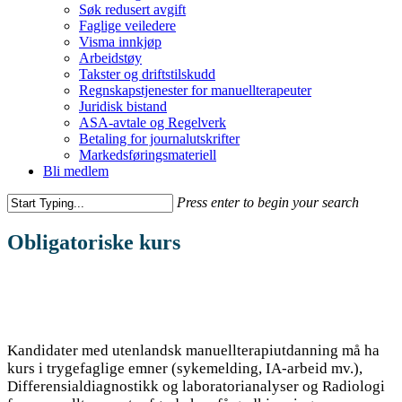
Søk redusert avgift
Faglige veiledere
Visma innkjøp
Arbeidstøy
Takster og driftstilskudd
Regnskapstjenester for manuellterapeuter
Juridisk bistand
ASA-avtale og Regelverk
Betaling for journalutskrifter
Markedsføringsmateriell
Bli medlem
Press enter to begin your search
Obligatoriske kurs
Kandidater med utenlandsk manuellterapiutdanning må ha
kurs i trygefaglige emner (sykemelding, IA-arbeid mv.),
Differensialdiagnostikk og laboratorianalyser og Radiologi