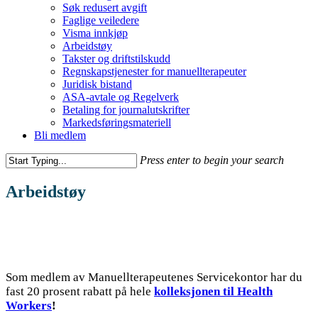
Søk redusert avgift
Faglige veiledere
Visma innkjøp
Arbeidstøy
Takster og driftstilskudd
Regnskapstjenester for manuellterapeuter
Juridisk bistand
ASA-avtale og Regelverk
Betaling for journalutskrifter
Markedsføringsmateriell
Bli medlem
Press enter to begin your search
Arbeidstøy
Som medlem av Manuellterapeutenes Servicekontor har du
fast 20 prosent rabatt på hele
kolleksjonen til Health
Workers
!