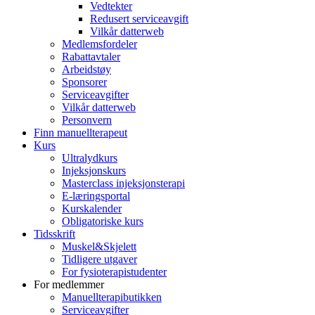
Vedtekter
Redusert serviceavgift
Vilkår datterweb
Medlemsfordeler
Rabattavtaler
Arbeidstøy
Sponsorer
Serviceavgifter
Vilkår datterweb
Personvern
Finn manuellterapeut
Kurs
Ultralydkurs
Injeksjonskurs
Masterclass injeksjonsterapi
E-læringsportal
Kurskalender
Obligatoriske kurs
Tidsskrift
Muskel&Skjelett
Tidligere utgaver
For fysioterapistudenter
For medlemmer
Manuellterapibutikken
Serviceavgifter