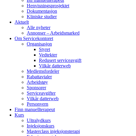
Bli manuellterapeut
Henvisningsprosjektet
Dokumentasjon
Kliniske studier
Aktuelt
Alle nyheter
Annonser – Arbeidsmarked
Om Servicekontoret
Organisasjon
Styret
Vedtekter
Redusert serviceavgift
Vilkår datterweb
Medlemsfordeler
Rabattavtaler
Arbeidstøy
Sponsorer
Serviceavgifter
Vilkår datterweb
Personvern
Finn manuellterapeut
Kurs
Ultralydkurs
Injeksjonskurs
Masterclass injeksjonsterapi