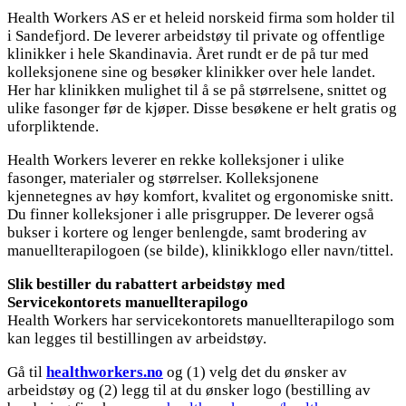
Health Workers AS er et heleid norskeid firma som holder til
i Sandefjord. De leverer arbeidstøy til private og offentlige
klinikker i hele Skandinavia. Året rundt er de på tur med
kolleksjonene sine og besøker klinikker over hele landet.
Her har klinikken mulighet til å se på størrelsene, snittet og
ulike fasonger før de kjøper. Disse besøkene er helt gratis og
uforpliktende.
Health Workers leverer en rekke kolleksjoner i ulike
fasonger, materialer og størrelser. Kolleksjonene
kjennetegnes av høy komfort, kvalitet og ergonomiske snitt.
Du finner kolleksjoner i alle prisgrupper. De leverer også
bukser i kortere og lenger benlengde, samt brodering av
manuellterapilogoen (se bilde), klinikklogo eller navn/tittel.
Slik bestiller du rabattert arbeidstøy med
Servicekontorets manuellterapilogo
Health Workers har servicekontorets manuellterapilogo som
kan legges til bestillingen av arbeidstøy.
Gå til
healthworkers.no
og (1) velg det du ønsker av
arbeidstøy og (2) legg til at du ønsker logo (bestilling av