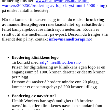
brodering fins her:
www.healthworkers.no/health-
workers/200250/brodering-av-logo-bryst-inntil-5000-sting
)
på ønsket antall arbeidstøy.
Når du kommer til kassen, legg inn at du ønsker
brodering
av manuellterapilogoen
i
merknadsfeltet
og
rabattkode
i
feltet
kampanjekode
,
se illustrasjon nedenfor. Koden er
sendt ut til alle medlemmer på e-post. Dersom du trenger å få
tilsendt den på ny, kontakt
info@manuellterapi.no
)
Brodering klinikkens logo
Ta kontakt med
salg@healthworkers.no
Prisen for digitalisering av klinikkens egen logo er en
engangssum på 1000 kroner, deretter er det 89 kroner
per plagg.
Dersom du ønsker å brodere mindre enn 20 plagg,
kommer et oppstartsgebyr på 200 kroner i tillegg.
Brodering av navn/tittel
Health Workers har også mulighet til å brodere
navn/tittel, eller klinikkenes navn i en standard-font.