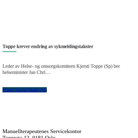
Toppe krever endring av sykmeldingstakster
Leder av Helse- og omsorgskomiteen Kjersti Toppe (Sp) ber
helseminister Jan Chri…
Share
Tweet
Share
Pin
kontakt oss
Manuellterapeutenes Servicekontor
Torggata 12, 0181 Oslo