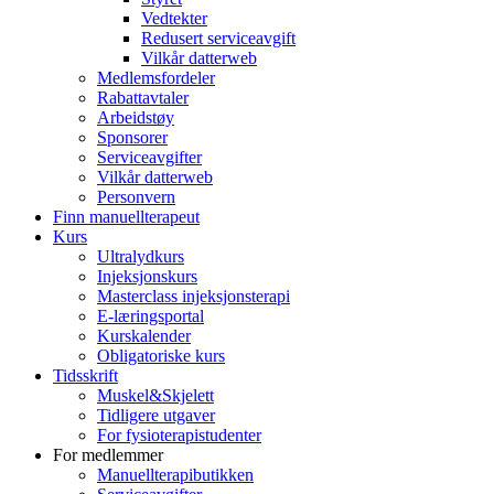
Vedtekter
Redusert serviceavgift
Vilkår datterweb
Medlemsfordeler
Rabattavtaler
Arbeidstøy
Sponsorer
Serviceavgifter
Vilkår datterweb
Personvern
Finn manuellterapeut
Kurs
Ultralydkurs
Injeksjonskurs
Masterclass injeksjonsterapi
E-læringsportal
Kurskalender
Obligatoriske kurs
Tidsskrift
Muskel&Skjelett
Tidligere utgaver
For fysioterapistudenter
For medlemmer
Manuellterapibutikken