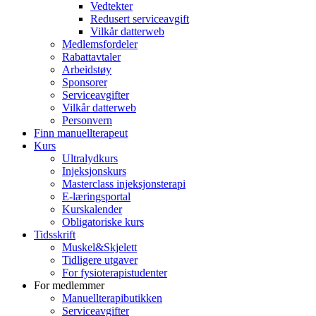
Vedtekter
Redusert serviceavgift
Vilkår datterweb
Medlemsfordeler
Rabattavtaler
Arbeidstøy
Sponsorer
Serviceavgifter
Vilkår datterweb
Personvern
Finn manuellterapeut
Kurs
Ultralydkurs
Injeksjonskurs
Masterclass injeksjonsterapi
E-læringsportal
Kurskalender
Obligatoriske kurs
Tidsskrift
Muskel&Skjelett
Tidligere utgaver
For fysioterapistudenter
For medlemmer
Manuellterapibutikken
Serviceavgifter