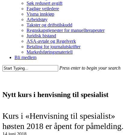
Søk redusert avgift
Faglige veiledere
Visma innkjøp
Arbeidstøy
Takster og driftstilskudd
Regnskapstjenester for manuellterapeuter
Juridisk bistand
ASA-avtale og Regelverk
Betaling for journalutskrifter
Markedsføringsmateriell
Bli medlem
Press enter to begin your search
Nytt kurs i henvisning til spesialist
Kurs i «Henvisning til spesialist»
høsten 2018 er åpent for påmelding.
14 juni 2018