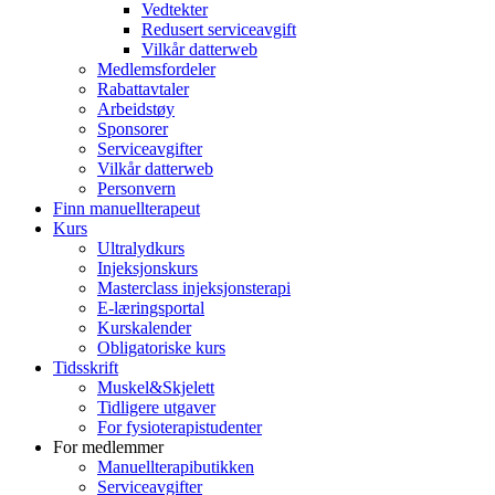
Vedtekter
Redusert serviceavgift
Vilkår datterweb
Medlemsfordeler
Rabattavtaler
Arbeidstøy
Sponsorer
Serviceavgifter
Vilkår datterweb
Personvern
Finn manuellterapeut
Kurs
Ultralydkurs
Injeksjonskurs
Masterclass injeksjonsterapi
E-læringsportal
Kurskalender
Obligatoriske kurs
Tidsskrift
Muskel&Skjelett
Tidligere utgaver
For fysioterapistudenter
For medlemmer
Manuellterapibutikken
Serviceavgifter