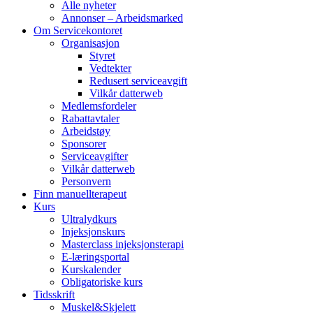
Alle nyheter
Annonser – Arbeidsmarked
Om Servicekontoret
Organisasjon
Styret
Vedtekter
Redusert serviceavgift
Vilkår datterweb
Medlemsfordeler
Rabattavtaler
Arbeidstøy
Sponsorer
Serviceavgifter
Vilkår datterweb
Personvern
Finn manuellterapeut
Kurs
Ultralydkurs
Injeksjonskurs
Masterclass injeksjonsterapi
E-læringsportal
Kurskalender
Obligatoriske kurs
Tidsskrift
Muskel&Skjelett