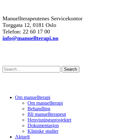
kontakt oss
Manuellterapeutenes Servicekontor
Torggata 12, 0181 Oslo
Telefon: 22 60 17 00
info@manuellterapi.no
Søk
Search
Om manuellterapi
Om manuellterapi
Behandling
Bli manuellterapeut
Henvisningsprosjektet
Dokumentasjon
Kliniske studier
Aktuelt