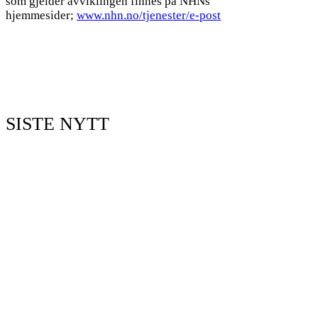
som gjelder avviklingen finnes på NHNs
hjemmesider;
www.nhn.no/tjenester/e-post
SISTE NYTT