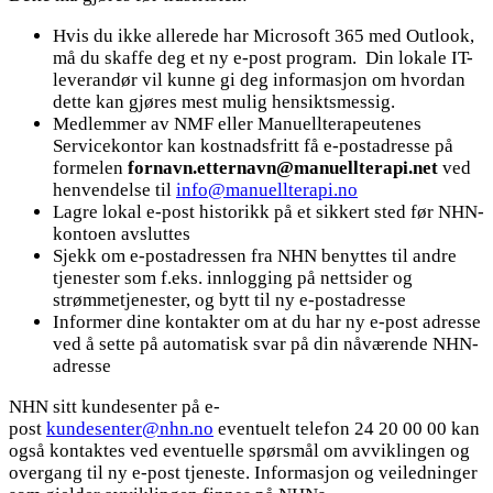
Hvis du ikke allerede har Microsoft 365 med Outlook,
må du skaffe deg et ny e-post program. Din lokale IT-
leverandør vil kunne gi deg informasjon om hvordan
dette kan gjøres mest mulig hensiktsmessig.
Medlemmer av NMF eller Manuellterapeutenes
Servicekontor kan kostnadsfritt få e-postadresse på
formelen
fornavn.etternavn@manuellterapi.net
ved
henvendelse til
info@manuellterapi.no
Lagre lokal e-post historikk på et sikkert sted før NHN-
kontoen avsluttes
Sjekk om e-postadressen fra NHN benyttes til andre
tjenester som f.eks. innlogging på nettsider og
strømmetjenester, og bytt til ny e-postadresse
Informer dine kontakter om at du har ny e-post adresse
ved å sette på automatisk svar på din nåværende NHN-
adresse
NHN sitt kundesenter på e-
post
kundesenter@nhn.no
eventuelt telefon 24 20 00 00 kan
også kontaktes ved eventuelle spørsmål om avviklingen og
overgang til ny e-post tjeneste. Informasjon og veiledninger