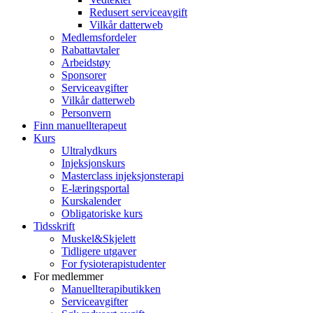
Redusert serviceavgift
Vilkår datterweb
Medlemsfordeler
Rabattavtaler
Arbeidstøy
Sponsorer
Serviceavgifter
Vilkår datterweb
Personvern
Finn manuellterapeut
Kurs
Ultralydkurs
Injeksjonskurs
Masterclass injeksjonsterapi
E-læringsportal
Kurskalender
Obligatoriske kurs
Tidsskrift
Muskel&Skjelett
Tidligere utgaver
For fysioterapistudenter
For medlemmer
Manuellterapibutikken
Serviceavgifter