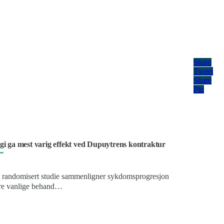
Share
Tweet
Share
Pin
gi ga mest varig effekt ved Dupuytrens kontraktur
 randomisert studie sammenligner sykdomsprogresjon
 tre vanlige behand…