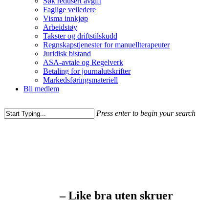
Søk redusert avgift
Faglige veiledere
Visma innkjøp
Arbeidstøy
Takster og driftstilskudd
Regnskapstjenester for manuellterapeuter
Juridisk bistand
ASA-avtale og Regelverk
Betaling for journalutskrifter
Markedsføringsmateriell
Bli medlem
Press enter to begin your search
– Like bra uten skruer