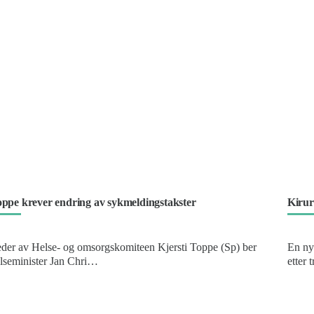
ppe krever endring av sykmeldingstakster
Kirur
der av Helse- og omsorgskomiteen Kjersti Toppe (Sp) ber
En ny
lseminister Jan Chri…
etter
ontakt oss