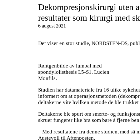
Dekompresjonskirurgi uten av
resultater som kirurgi med sk
6 august 2021
Det viser en stor studie, NORDSTEN-DS, publ
Røntgenbilde av lumbal med
spondylolisthesis L5-S1. Lucien
Monfils.
Studien har datamateriale fra 16 ulike sykehu
informert om at operasjonsmetoden (dekompres
deltakerne vite hvilken metode de ble trukket u
Deltakerne ble spurt om smerte- og funksjonsni
skruer fungerer like bra som bare å fjerne ben 
– Med resultatene fra denne studien, med så ma
Austevoll til Aftenposten.