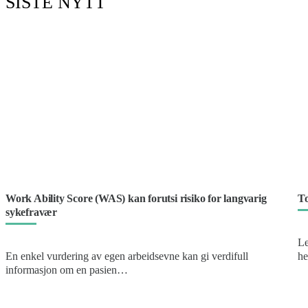
SISTE NYTT
Work Ability Score (WAS) kan forutsi risiko for langvarig
To
sykefravær
Le
En enkel vurdering av egen arbeidsevne kan gi verdifull
he
informasjon om en pasien…
k