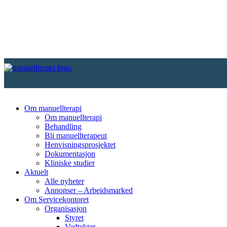
Om manuellterapi
Om manuellterapi
Behandling
Bli manuellterapeut
Henvisningsprosjektet
Dokumentasjon
Kliniske studier
Aktuelt
Alle nyheter
Annonser – Arbeidsmarked
Om Servicekontoret
Organisasjon
Styret
Vedtekter