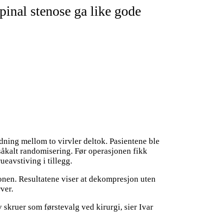
inal stenose ga like gode
dning mellom to virvler deltok. Pasientene ble
såkalt randomisering. Før operasjonen fikk
ueavstiving i tillegg.
sjonen. Resultatene viser at dekompresjon uten
ver.
 skruer som førstevalg ved kirurgi, sier Ivar