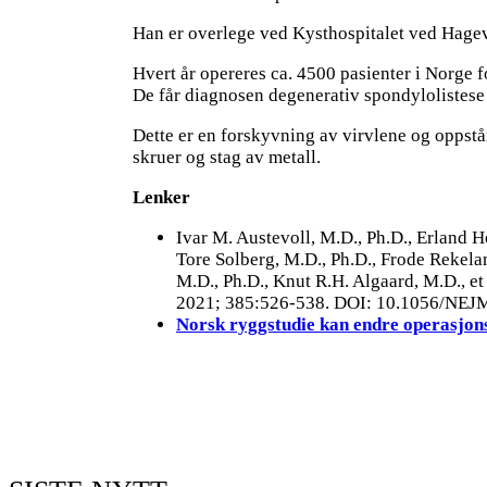
Han er overlege ved Kysthospitalet ved Hagevi
Hvert år opereres ca. 4500 pasienter i Norge 
De får diagnosen degenerativ spondylolistese
Dette er en forskyvning av virvlene og oppstår
skruer og stag av metall.
Lenker
Ivar M. Austevoll, M.D., Ph.D., Erland He
Tore Solberg, M.D., Ph.D., Frode Rekela
M.D., Ph.D., Knut R.H. Algaard, M.D., et 
2021; 385:526-538. DOI: 10.1056/NE
Norsk ryggstudie kan endre operasjons