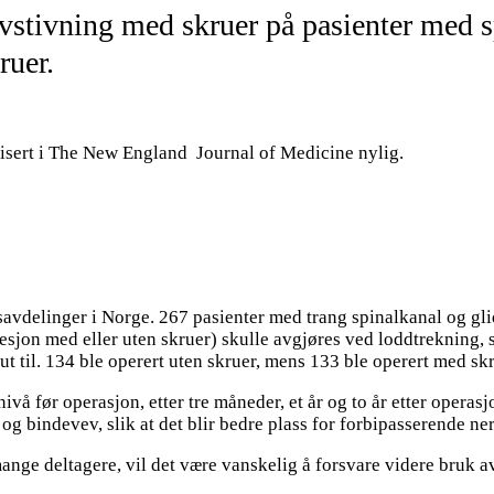
stivning med skruer på pasienter med sp
ruer.
isert i The New England Journal of Medicine nylig.
savdelinger i Norge. 267 pasienter med trang spinalkanal og gli
jon med eller uten skruer) skulle avgjøres ved loddtrekning, 
t til. 134 ble operert uten skruer, mens 133 ble operert med skr
vå før operasjon, etter tre måneder, et år og to år etter opera
og bindevev, slik at det blir bedre plass for forbipasserende ner
nge deltagere, vil det være vanskelig å forsvare videre bruk av