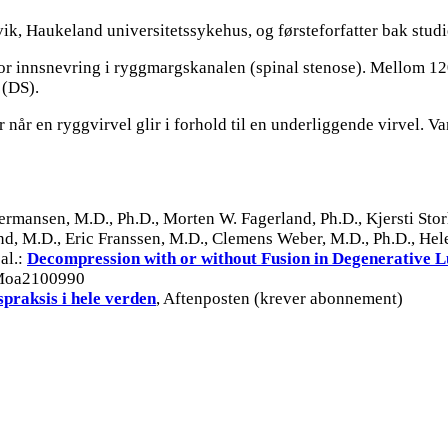
k, Haukeland universitetssykehus, og førsteforfatter bak studi
for innsnevring i ryggmargskanalen (spinal stenose). Mellom 120
 (DS).
 når en ryggvirvel glir i forhold til en underliggende virvel. V
rmansen, M.D., Ph.D., Morten W. Fagerland, Ph.D., Kjersti Storhe
nd, M.D., Eric Franssen, M.D., Clemens Weber, M.D., Ph.D., Hel
al.:
Decompression with or without Fusion in Degenerative L
JMoa2100990
praksis i hele verden
, Aftenposten (krever abonnement)