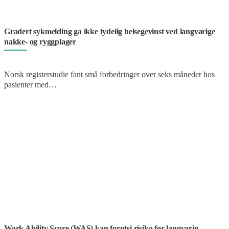
Gradert sykmelding ga ikke tydelig helsegevinst ved langvarige
nakke- og ryggplager
Norsk registerstudie fant små forbedringer over seks måneder hos
pasienter med…
Work Ability Score (WAS) kan forutsi risiko for langvarig