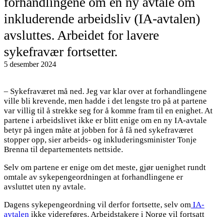
forhandlingene om en ny avtale om
inkluderende arbeidsliv (IA-avtalen)
avsluttes. Arbeidet for lavere
sykefravær fortsetter.
5 desember 2024
– Sykefraværet må ned. Jeg var klar over at forhandlingene
ville bli krevende, men hadde i det lengste tro på at partene
var villig til å strekke seg for å komme fram til en enighet. At
partene i arbeidslivet ikke er blitt enige om en ny IA-avtale
betyr på ingen måte at jobben for å få ned sykefraværet
stopper opp, sier arbeids- og inkluderingsminister Tonje
Brenna til departementets nettside.
Selv om partene er enige om det meste, gjør uenighet rundt
omtale av sykepengeordningen at forhandlingene er
avsluttet uten ny avtale.
Dagens sykepengeordning vil derfor fortsette, selv om
IA-
avtalen
ikke videreføres. Arbeidstakere i Norge vil fortsatt