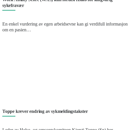
sykefravær
En enkel vurdering av egen arbeidsevne kan gi verdifull informasjon
om en pasien…
Toppe krever endring av sykmeldingstakster
Leder av Helse- og omsorgskomiteen Kjersti Toppe (Sp) ber