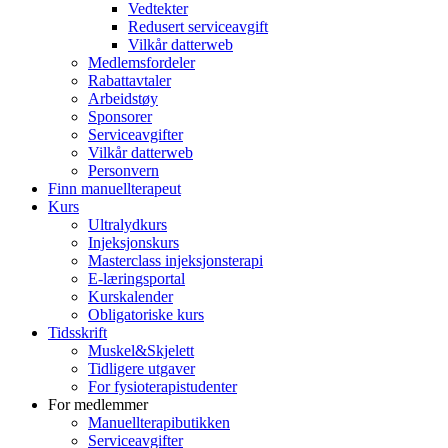
Vedtekter
Redusert serviceavgift
Vilkår datterweb
Medlemsfordeler
Rabattavtaler
Arbeidstøy
Sponsorer
Serviceavgifter
Vilkår datterweb
Personvern
Finn manuellterapeut
Kurs
Ultralydkurs
Injeksjonskurs
Masterclass injeksjonsterapi
E-læringsportal
Kurskalender
Obligatoriske kurs
Tidsskrift
Muskel&Skjelett
Tidligere utgaver
For fysioterapistudenter
For medlemmer
Manuellterapibutikken
Serviceavgifter