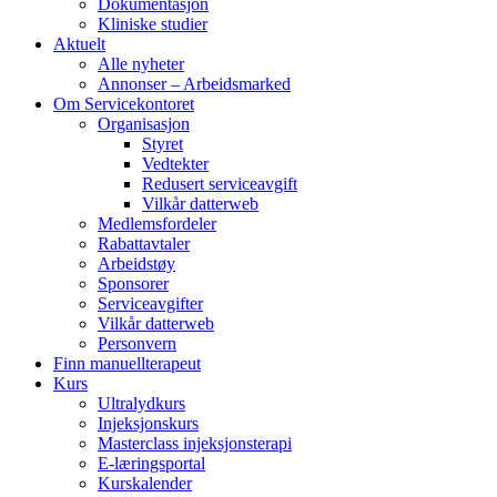
Dokumentasjon
Kliniske studier
Aktuelt
Alle nyheter
Annonser – Arbeidsmarked
Om Servicekontoret
Organisasjon
Styret
Vedtekter
Redusert serviceavgift
Vilkår datterweb
Medlemsfordeler
Rabattavtaler
Arbeidstøy
Sponsorer
Serviceavgifter
Vilkår datterweb
Personvern
Finn manuellterapeut
Kurs
Ultralydkurs
Injeksjonskurs
Masterclass injeksjonsterapi
E-læringsportal
Kurskalender