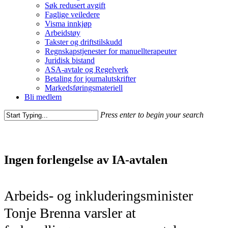
Søk redusert avgift
Faglige veiledere
Visma innkjøp
Arbeidstøy
Takster og driftstilskudd
Regnskapstjenester for manuellterapeuter
Juridisk bistand
ASA-avtale og Regelverk
Betaling for journalutskrifter
Markedsføringsmateriell
Bli medlem
Press enter to begin your search
Ingen forlengelse av IA-avtalen
Arbeids- og inkluderingsminister
Tonje Brenna varsler at