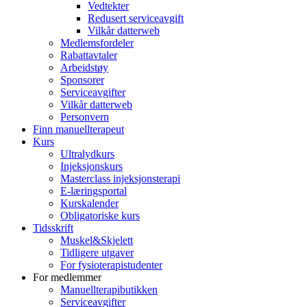
Vedtekter
Redusert serviceavgift
Vilkår datterweb
Medlemsfordeler
Rabattavtaler
Arbeidstøy
Sponsorer
Serviceavgifter
Vilkår datterweb
Personvern
Finn manuellterapeut
Kurs
Ultralydkurs
Injeksjonskurs
Masterclass injeksjonsterapi
E-læringsportal
Kurskalender
Obligatoriske kurs
Tidsskrift
Muskel&Skjelett
Tidligere utgaver
For fysioterapistudenter
For medlemmer
Manuellterapibutikken
Serviceavgifter