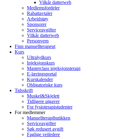
Vilkår datterweb
Medlemsfordeler
Rabattavtaler
Arbeidstøy
Sponsorer
Serviceavgifter
Vilkår datterweb
Personvern
Finn manuellterapeut
Kurs
Ultralydkurs
Injeksjonskurs
Masterclass injeksjonsterapi
E-læringsportal
Kurskalender
Obligatoriske kurs
Tidsskrift
Muskel&Skjelett
Tidligere utgaver
For fysioterapistudenter
For medlemmer
Manuellterapibutikken
Serviceavgifter
Søk redusert avgift
Faglige veiledere