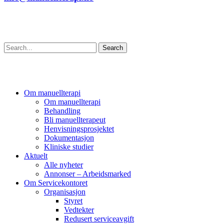
Søk
Search
Om manuellterapi
Om manuellterapi
Behandling
Bli manuellterapeut
Henvisningsprosjektet
Dokumentasjon
Kliniske studier
Aktuelt
Alle nyheter
Annonser – Arbeidsmarked
Om Servicekontoret
Organisasjon
Styret
Vedtekter
Redusert serviceavgift