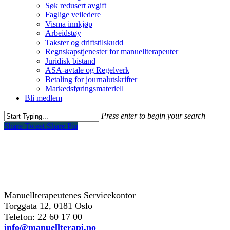
Søk redusert avgift
Faglige veiledere
Visma innkjøp
Arbeidstøy
Takster og driftstilskudd
Regnskapstjenester for manuellterapeuter
Juridisk bistand
ASA-avtale og Regelverk
Betaling for journalutskrifter
Markedsføringsmateriell
Bli medlem
Press enter to begin your search
Share
Tweet
Share
Pin
kontakt oss
Manuellterapeutenes Servicekontor
Torggata 12, 0181 Oslo
Telefon: 22 60 17 00
info@manuellterapi.no