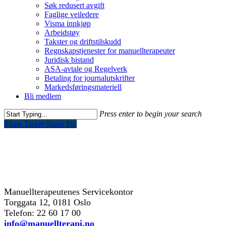
Søk redusert avgift
Faglige veiledere
Visma innkjøp
Arbeidstøy
Takster og driftstilskudd
Regnskapstjenester for manuellterapeuter
Juridisk bistand
ASA-avtale og Regelverk
Betaling for journalutskrifter
Markedsføringsmateriell
Bli medlem
Press enter to begin your search
Share
Tweet
Share
Pin
kontakt oss
Manuellterapeutenes Servicekontor
Torggata 12, 0181 Oslo
Telefon: 22 60 17 00
info@manuellterapi.no