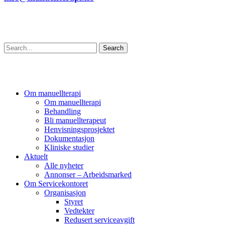
Søk
Search
Om manuellterapi
Om manuellterapi
Behandling
Bli manuellterapeut
Henvisningsprosjektet
Dokumentasjon
Kliniske studier
Aktuelt
Alle nyheter
Annonser – Arbeidsmarked
Om Servicekontoret
Organisasjon
Styret
Vedtekter
Redusert serviceavgift