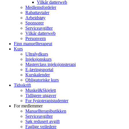
Vilkår datterweb
Medlemsfordeler
Rabattavtaler
Arbeidstøy
Sponsorer
Serviceavgifter
Vilkår datterweb
Personvern
Finn manuellterapeut
Kurs
Ultralydkurs
Injeksjonskurs
Masterclass injeksjonsterapi
E-læringsportal
Kurskalender
Obligatoriske kurs
Tidsskrift
Muskel&Skjelett
Tidligere utgaver
For fysioterapistudenter
For medlemmer
Manuellterapibutikken
Serviceavgifter
Søk redusert avgift
Faglige veiledere