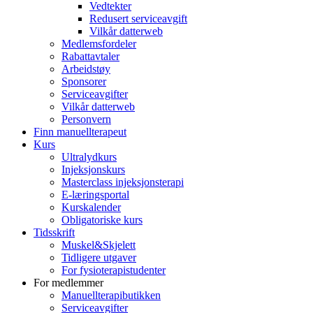
Vedtekter
Redusert serviceavgift
Vilkår datterweb
Medlemsfordeler
Rabattavtaler
Arbeidstøy
Sponsorer
Serviceavgifter
Vilkår datterweb
Personvern
Finn manuellterapeut
Kurs
Ultralydkurs
Injeksjonskurs
Masterclass injeksjonsterapi
E-læringsportal
Kurskalender
Obligatoriske kurs
Tidsskrift
Muskel&Skjelett
Tidligere utgaver
For fysioterapistudenter
For medlemmer
Manuellterapibutikken
Serviceavgifter