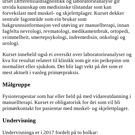
urset Differensialdiagnostikk og laboratorieanalyse gir
utvida kunnskap om medisinske tilstandar som kan
forvekslast med muskel- og skjelettplager. Kurset dekker
sentrale fagområde som ein brukar som
bakgrunnsinformasjon ved utøving av manuellterapi, innan
fagfelta nevrologi, revmatologi, medikamentbruk, ortopedi,
svimmelheit, smertepsykologi, indremedisin, onkologi og
urologi.
Kurset inneheld også ei oversikt over laboratorieanalyser og
kva for resultat relatert til klinikk som gir ein peikepinn om
normalitet eller sjukdom. Det blir lagt vekt på det som er
mest aktuelt i vanleg primærpraksis.
Målgruppe
Fysioterapeutar som har eller held på med vidareutdanning i
manuellterapi. Kurset er obligatorisk for dei som vil bli
primærkontakt for pasientar med muskel- og skjelettplager.
Undervisning
Undervisninga er i 2017 fordelt på to bolkar: