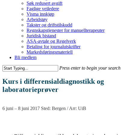
Søk redusert avgift
Faglige veiledere
Visma innkjøp
Arbeidstøy
Takster og driftstilskudd
Regnskapstjenester for manuellterapeuter
Juridisk bistand
ASA-avtale og Regelverk
Betaling for journalutskrifter
Markedsføringsmateriell
Bli medlem
Press enter to begin your search
Kurs i differensialdiagnostikk og
laboratorieprøver
6 juni – 8 juni 2017 Sted: Bergen / Arr: UiB