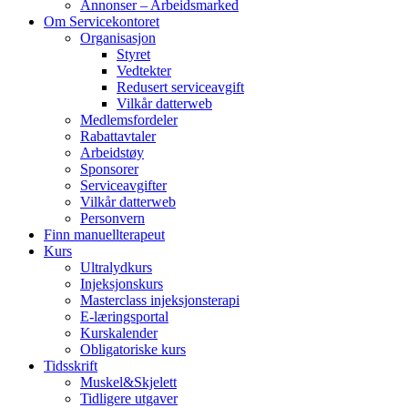
Annonser – Arbeidsmarked
Om Servicekontoret
Organisasjon
Styret
Vedtekter
Redusert serviceavgift
Vilkår datterweb
Medlemsfordeler
Rabattavtaler
Arbeidstøy
Sponsorer
Serviceavgifter
Vilkår datterweb
Personvern
Finn manuellterapeut
Kurs
Ultralydkurs
Injeksjonskurs
Masterclass injeksjonsterapi
E-læringsportal
Kurskalender
Obligatoriske kurs
Tidsskrift
Muskel&Skjelett
Tidligere utgaver