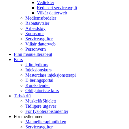
Vedtekter
Redusert serviceavgift
Vilkår datterweb
Medlemsfordeler
Rabattavtaler
Arbeidstøy
Sponsorer
Serviceavgifter
Vilkår datterweb
Personvern
Finn manuellterapeut
Kurs
Ultralydkurs
Injeksjonskurs
Masterclass injeksjonsterapi
E-læringsportal
Kurskalender
Obligatoriske kurs
Tidsskrift
Muskel&Skjelett
Tidligere utgaver
For fysioterapistudenter
For medlemmer
Manuellterapibutikken
Serviceavgifter