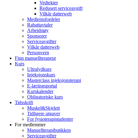
Vedtekter
Redusert serviceavgift
Vilkår datterweb
Medlemsfordeler
Rabattavtaler
Arbeidstøy
Sponsorer
Serviceavgifter
Vilkår datterweb
Personvern
Finn manuellterapeut
Kurs
Ultralydkurs
Injeksjonskurs
Masterclass injeksjonsterapi
E-læringsportal
Kurskalender
Obligatoriske kurs
Tidsskrift
Muskel&Skjelett
Tidligere utgaver
For fysioterapistudenter
For medlemmer
Manuellterapibutikken
Serviceavgifter