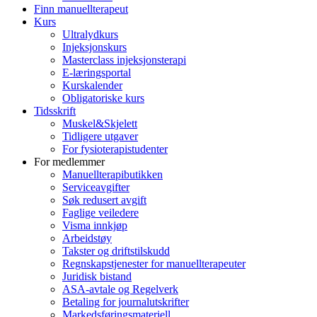
Finn manuellterapeut
Kurs
Ultralydkurs
Injeksjonskurs
Masterclass injeksjonsterapi
E-læringsportal
Kurskalender
Obligatoriske kurs
Tidsskrift
Muskel&Skjelett
Tidligere utgaver
For fysioterapistudenter
For medlemmer
Manuellterapibutikken
Serviceavgifter
Søk redusert avgift
Faglige veiledere
Visma innkjøp
Arbeidstøy
Takster og driftstilskudd
Regnskapstjenester for manuellterapeuter
Juridisk bistand
ASA-avtale og Regelverk
Betaling for journalutskrifter
Markedsføringsmateriell