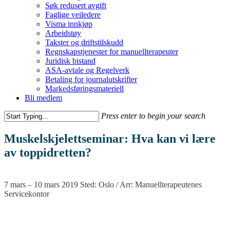
Søk redusert avgift
Faglige veiledere
Visma innkjøp
Arbeidstøy
Takster og driftstilskudd
Regnskapstjenester for manuellterapeuter
Juridisk bistand
ASA-avtale og Regelverk
Betaling for journalutskrifter
Markedsføringsmateriell
Bli medlem
Press enter to begin your search
Muskelskjelettseminar: Hva kan vi lære
av toppidretten?
7 mars – 10 mars 2019 Sted: Oslo / Arr: Manuellterapeutenes
Servicekontor