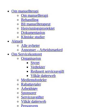
Om manuellterapi
Om manuellterapi
Behandling
Bli manuellterapeut
Henvisningsprosjektet
Dokumentasjon
Kliniske studier
Aktuelt
Alle nyheter
Annonser – Arbeidsmarked
Om Servicekontoret
Organisasjon
Styret
Vedtekter
Redusert serviceavgift
Vilkår datterweb
Medlemsfordeler
Rabattavtaler
Arbeidstøy
Sponsorer
Serviceavgifter
Vilkår datterweb
Personvern