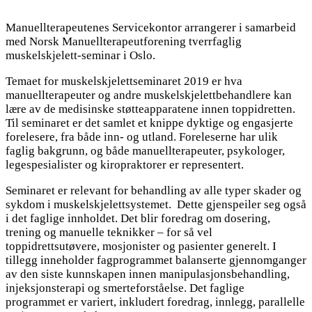
Manuellterapeutenes Servicekontor arrangerer i samarbeid
med Norsk Manuellterapeutforening tverrfaglig
muskelskjelett-seminar i Oslo.
Temaet for muskelskjelettseminaret 2019 er hva
manuellterapeuter og andre muskelskjelettbehandlere kan
lære av de medisinske støtteapparatene innen toppidretten.
Til seminaret er det samlet et knippe dyktige og engasjerte
forelesere, fra både inn- og utland. Foreleserne har ulik
faglig bakgrunn, og både manuellterapeuter, psykologer,
legespesialister og kiropraktorer er representert.
Seminaret er relevant for behandling av alle typer skader og
sykdom i muskelskjelettsystemet. Dette gjenspeiler seg også
i det faglige innholdet. Det blir foredrag om dosering,
trening og manuelle teknikker – for så vel
toppidrettsutøvere, mosjonister og pasienter generelt. I
tillegg inneholder fagprogrammet balanserte gjennomganger
av den siste kunnskapen innen manipulasjonsbehandling,
injeksjonsterapi og smerteforståelse. Det faglige
programmet er variert, inkludert foredrag, innlegg, parallelle