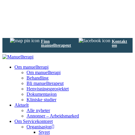
Finn
Kontakt
manuellterapeut
oss
Om manuellterapi
Om manuellterapi
Behandling
Bli manuellterapeut
Henvisningsprosjektet
Dokumentasjon
Kliniske studier
Aktuelt
Alle nyheter
Annonser – Arbeidsmarked
Om Servicekontoret
Organisasjon
Styret