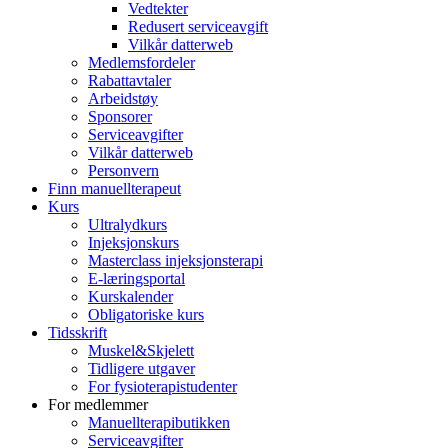
Vedtekter
Redusert serviceavgift
Vilkår datterweb
Medlemsfordeler
Rabattavtaler
Arbeidstøy
Sponsorer
Serviceavgifter
Vilkår datterweb
Personvern
Finn manuellterapeut
Kurs
Ultralydkurs
Injeksjonskurs
Masterclass injeksjonsterapi
E-læringsportal
Kurskalender
Obligatoriske kurs
Tidsskrift
Muskel&Skjelett
Tidligere utgaver
For fysioterapistudenter
For medlemmer
Manuellterapibutikken
Serviceavgifter