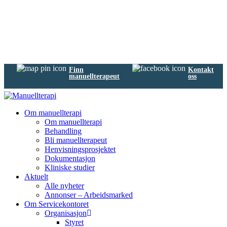
Finn
Kontakt
manuellterapeut
oss
Om manuellterapi
Om manuellterapi
Behandling
Bli manuellterapeut
Henvisningsprosjektet
Dokumentasjon
Kliniske studier
Aktuelt
Alle nyheter
Annonser – Arbeidsmarked
Om Servicekontoret
Organisasjon
Styret