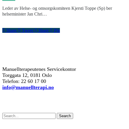
Leder av Helse- og omsorgskomiteen Kjersti Toppe (Sp) ber
helseminister Jan Chri…
Share
Tweet
Share
Pin
kontakt oss
Manuellterapeutenes Servicekontor
Torggata 12, 0181 Oslo
Telefon: 22 60 17 00
info@manuellterapi.no
Søk
Search