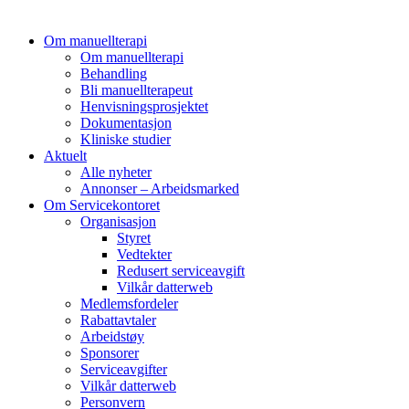
Om manuellterapi
Om manuellterapi
Behandling
Bli manuellterapeut
Henvisningsprosjektet
Dokumentasjon
Kliniske studier
Aktuelt
Alle nyheter
Annonser – Arbeidsmarked
Om Servicekontoret
Organisasjon
Styret
Vedtekter
Redusert serviceavgift
Vilkår datterweb
Medlemsfordeler
Rabattavtaler
Arbeidstøy
Sponsorer
Serviceavgifter
Vilkår datterweb
Personvern