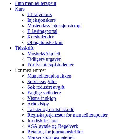
Finn manuellterapeut
Kurs
Ultralydkurs
Injeksjonskurs
Masterclass injeksjonsterapi
E-læringsportal
Kurskalender
Obligatoriske kurs
Tidsskrift
Muskel&Skjelett
Tidligere utgaver
For fysioterapistudenter
For medlemmer
Manuellterapibutikken
Serviceavgifter
Søk redusert avgift
Faglige veiledere
Visma innkjøp
Arbeidstøy
Takster og driftstilskudd
Regnskapstjenester for manuellterapeuter
Juridisk bistand
ASA-avtale og Regelverk
Betaling for journalutskrifter
Markedsføringsmateriell