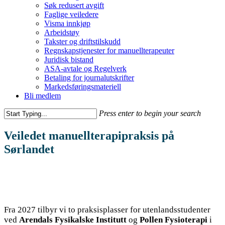
Søk redusert avgift
Faglige veiledere
Visma innkjøp
Arbeidstøy
Takster og driftstilskudd
Regnskapstjenester for manuellterapeuter
Juridisk bistand
ASA-avtale og Regelverk
Betaling for journalutskrifter
Markedsføringsmateriell
Bli medlem
Press enter to begin your search
Veiledet manuellterapipraksis på
Sørlandet
Fra 2027 tilbyr vi to praksisplasser for utenlandsstudenter
ved
Arendals Fysikalske Institutt
og
Pollen Fysioterapi
i