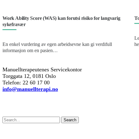
Work Ability Score (WAS) kan forutsi risiko for langvarig
To
sykefravær
Le
En enkel vurdering av egen arbeidsevne kan gi verdifull
he
informasjon om en pasien…
k
Manuellterapeutenes Servicekontor
Torggata 12, 0181 Oslo
Telefon: 22 60 17 00
info@manuellterapi.no
Søk
Search