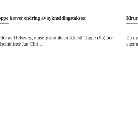
ppe krever endring av sykmeldingstakster
Kirur
der av Helse- og omsorgskomiteen Kjersti Toppe (Sp) ber
En ny
lseminister Jan Chri…
etter
ontakt oss