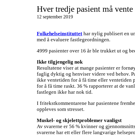
Hver tredje pasient må vente 
12 september 2019
Folkehelseinstituttet
har nylig publisert en 
med å evaluere fastlegeordningen.
4999 pasienter over 16 år ble trukket ut og be
Ikke tilgjengelig nok
Resultatene viser at mange pasienter er fornøy
faglig dyktig og henviser videre ved behov. Pa
ikke ventetiden for å få time eller ventetide
for å få time raskt. 36 % rapporterer at de va
fastlegen ikke har nok tid.
I fritekstkommentarene har pasientene fremheve
oppleves som stresset.
Muskel- og skjelettproblemer vanligst
Av svarerne er 56 % kvinner og gjennomsnittsa
svarerne har ett eller flere langvarige helse