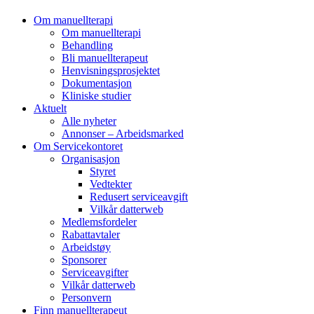
Om manuellterapi
Om manuellterapi
Behandling
Bli manuellterapeut
Henvisningsprosjektet
Dokumentasjon
Kliniske studier
Aktuelt
Alle nyheter
Annonser – Arbeidsmarked
Om Servicekontoret
Organisasjon
Styret
Vedtekter
Redusert serviceavgift
Vilkår datterweb
Medlemsfordeler
Rabattavtaler
Arbeidstøy
Sponsorer
Serviceavgifter
Vilkår datterweb
Personvern
Finn manuellterapeut