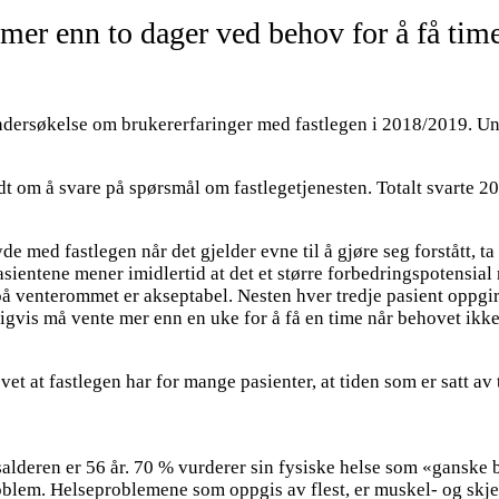
mer enn to dager ved behov for å få time 
undersøkelse om brukererfaringer med fastlegen i 2018/2019. U
dt om å svare på spørsmål om fastlegetjenesten. Totalt svarte 2
de med fastlegen når det gjelder evne til å gjøre seg forstått,
sientene mener imidlertid at det et større forbedringspotensial
n på venterommet er akseptabel. Nesten hver tredje pasient oppg
nligvis må vente mer enn en uke for å få en time når behovet ikke
t at fastlegen har for mange pasienter, at tiden som er satt av t
lderen er 56 år. 70 % vurderer sin fysiske helse som «ganske br
problem. Helseproblemene som oppgis av flest, er muskel- og skj