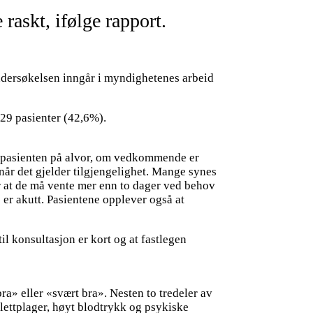
raskt, ifølge rapport.
ndersøkelsen inngår i myndighetenes arbeid
029 pasienter (42,6%).
 ta pasienten på alvor, om vedkommende er
 når det gjelder tilgjengelighet. Mange synes
ir at de må vente mer enn to dager ved behov
 er akutt. Pasientene opplever også at
il konsultasjon er kort og at fastlegen
a» eller «svært bra». Nesten to tredeler av
elettplager, høyt blodtrykk og psykiske