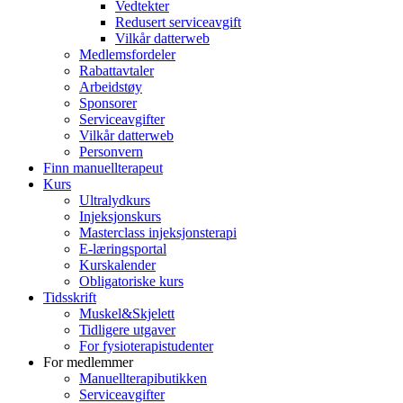
Vedtekter
Redusert serviceavgift
Vilkår datterweb
Medlemsfordeler
Rabattavtaler
Arbeidstøy
Sponsorer
Serviceavgifter
Vilkår datterweb
Personvern
Finn manuellterapeut
Kurs
Ultralydkurs
Injeksjonskurs
Masterclass injeksjonsterapi
E-læringsportal
Kurskalender
Obligatoriske kurs
Tidsskrift
Muskel&Skjelett
Tidligere utgaver
For fysioterapistudenter
For medlemmer
Manuellterapibutikken
Serviceavgifter