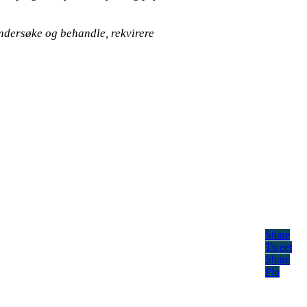
ndersøke og behandle, rekvirere
Share
Tweet
Share
Pin