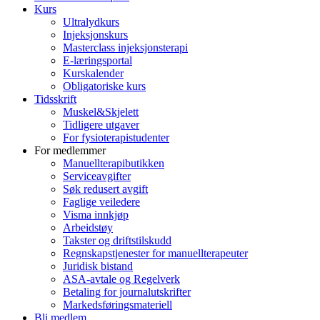
Kurs
Ultralydkurs
Injeksjonskurs
Masterclass injeksjonsterapi
E-læringsportal
Kurskalender
Obligatoriske kurs
Tidsskrift
Muskel&Skjelett
Tidligere utgaver
For fysioterapistudenter
For medlemmer
Manuellterapibutikken
Serviceavgifter
Søk redusert avgift
Faglige veiledere
Visma innkjøp
Arbeidstøy
Takster og driftstilskudd
Regnskapstjenester for manuellterapeuter
Juridisk bistand
ASA-avtale og Regelverk
Betaling for journalutskrifter
Markedsføringsmateriell
Bli medlem