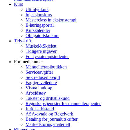
Kurs
Ultralydkurs
Injeksjonskurs
Masterclass injeksjonsterapi
E-læringsportal
Kurskalender
Obligatoriske kurs
Tidsskrift
Muskel&Skjelett
Tidligere utgaver
For fysioterapistudenter
For medlemmer
Manuellterapibutikken
Serviceavgifter
Søk redusert avgift
Faglige veiledere
Visma innkjøp
Arbeidstøy
Takster og driftstilskudd
Regnskapstjenester for manuellterapeuter
Juridisk bistand
ASA-avtale og Regelverk
Betaling for journalutskrifter
Markedsføringsmateriell
Bli medlem