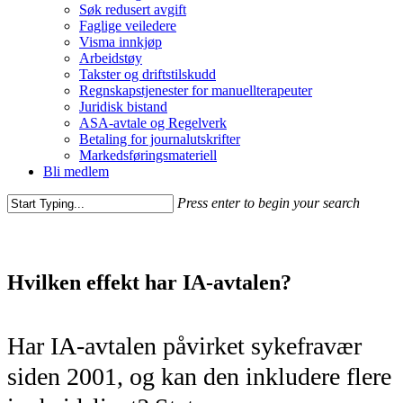
Søk redusert avgift
Faglige veiledere
Visma innkjøp
Arbeidstøy
Takster og driftstilskudd
Regnskapstjenester for manuellterapeuter
Juridisk bistand
ASA-avtale og Regelverk
Betaling for journalutskrifter
Markedsføringsmateriell
Bli medlem
Press enter to begin your search
Hvilken effekt har IA-avtalen?
Har IA-avtalen påvirket sykefravær
siden 2001, og kan den inkludere flere