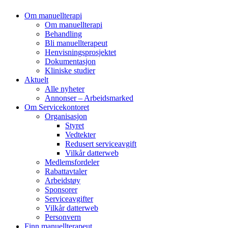
Om manuellterapi
Om manuellterapi
Behandling
Bli manuellterapeut
Henvisningsprosjektet
Dokumentasjon
Kliniske studier
Aktuelt
Alle nyheter
Annonser – Arbeidsmarked
Om Servicekontoret
Organisasjon
Styret
Vedtekter
Redusert serviceavgift
Vilkår datterweb
Medlemsfordeler
Rabattavtaler
Arbeidstøy
Sponsorer
Serviceavgifter
Vilkår datterweb
Personvern
Finn manuellterapeut