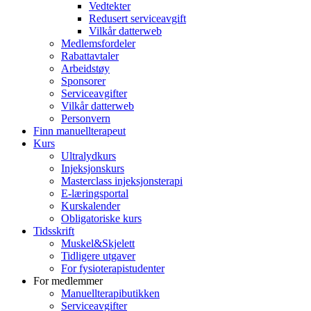
Vedtekter
Redusert serviceavgift
Vilkår datterweb
Medlemsfordeler
Rabattavtaler
Arbeidstøy
Sponsorer
Serviceavgifter
Vilkår datterweb
Personvern
Finn manuellterapeut
Kurs
Ultralydkurs
Injeksjonskurs
Masterclass injeksjonsterapi
E-læringsportal
Kurskalender
Obligatoriske kurs
Tidsskrift
Muskel&Skjelett
Tidligere utgaver
For fysioterapistudenter
For medlemmer
Manuellterapibutikken
Serviceavgifter