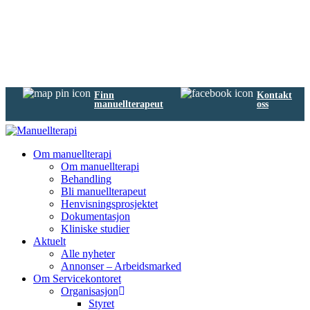
Finn
Kontakt
manuellterapeut
oss
Om manuellterapi
Om manuellterapi
Behandling
Bli manuellterapeut
Henvisningsprosjektet
Dokumentasjon
Kliniske studier
Aktuelt
Alle nyheter
Annonser – Arbeidsmarked
Om Servicekontoret
Organisasjon
Styret