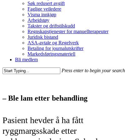
Søk redusert avgift
Faglige veiledere
Visma innkjøp
Arbeidstøy
Takster og driftstilskudd
Regnskapstjenester for manuellterapeuter
Juridisk bistand
ASA-avtale og Regelverk
Betaling for journalutskrifter
Markedsføringsmateriell
Bli medlem
Press enter to begin your search
– Ble lam etter behandling
Pasient hevder å ha fått
ryggmargsskade etter