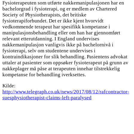
Fysioterapeuten som utførte nakkemanipulasjonen har en
bachelorgrad i fysioterapi, og er medlem av Chartered
Society of Physiotherapists, det britiske
fysioterapiforbundet. Det er ikke kjent hvorvidt
vedkommende terapeut har spesifikk kompetanse i
manipulasjonsbehandling eller om han har gjennomført
relevant etterutdanning. I England undervises
nakkemanipulasjon vanligvis ikke på bachelornivå i
fysioterapi, selv om studentene undervises i
kontraindikasjoner for slik behandling. Pasientens advokat
uttaler at pasienter som oppsøker fysioterapeut på grunn av
nakkeplager må påse at terapeuten innehar tilstrekkelig
kompetanse for behandling iverksettes.
Kilde:
http://www.telegraph.co.uk/news/2017/08/12/rafcontractor-
suesphysiotherapist-claims-left-paralysed