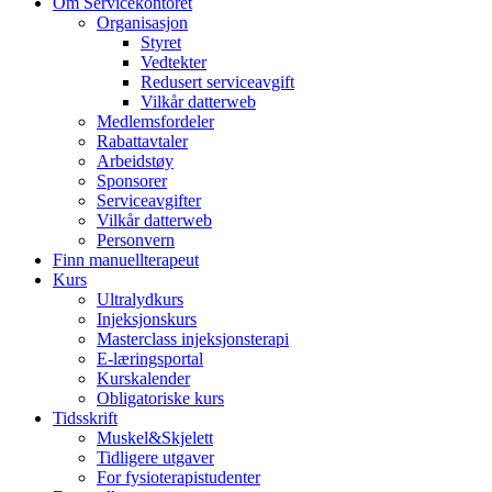
Om Servicekontoret
Organisasjon
Styret
Vedtekter
Redusert serviceavgift
Vilkår datterweb
Medlemsfordeler
Rabattavtaler
Arbeidstøy
Sponsorer
Serviceavgifter
Vilkår datterweb
Personvern
Finn manuellterapeut
Kurs
Ultralydkurs
Injeksjonskurs
Masterclass injeksjonsterapi
E-læringsportal
Kurskalender
Obligatoriske kurs
Tidsskrift
Muskel&Skjelett
Tidligere utgaver
For fysioterapistudenter