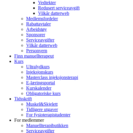
Vedtekter
Redusert serviceavgift
Vilkår datterweb
Medlemsfordeler
Rabattavtaler
Arbeidstøy
Sponsorer
Serviceavgifter
Vilkår datterweb
Personvern
Finn manuellterapeut
Kurs
Ultralydkurs
Injeksjonskurs
Masterclass injeksjonsterapi
E-læringsportal
Kurskalender
Obligatoriske kurs
Tidsskrift
Muskel&Skjelett
Tidligere utgaver
For fysioterapistudenter
For medlemmer
Manuellterapibutikken
Serviceavgifter