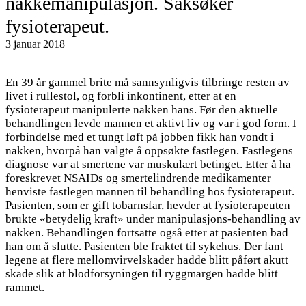
nakkemanipulasjon. Saksøker
fysioterapeut.
3 januar 2018
En 39 år gammel brite må sannsynligvis tilbringe resten av
livet i rullestol, og forbli inkontinent, etter at en
fysioterapeut manipulerte nakken hans. Før den aktuelle
behandlingen levde mannen et aktivt liv og var i god form. I
forbindelse med et tungt løft på jobben fikk han vondt i
nakken, hvorpå han valgte å oppsøkte fastlegen. Fastlegens
diagnose var at smertene var muskulært betinget. Etter å ha
foreskrevet NSAIDs og smertelindrende medikamenter
henviste fastlegen mannen til behandling hos fysioterapeut.
Pasienten, som er gift tobarnsfar, hevder at fysioterapeuten
brukte «betydelig kraft» under manipulasjons-behandling av
nakken. Behandlingen fortsatte også etter at pasienten bad
han om å slutte. Pasienten ble fraktet til sykehus. Der fant
legene at flere mellomvirvelskader hadde blitt påført akutt
skade slik at blodforsyningen til ryggmargen hadde blitt
rammet.