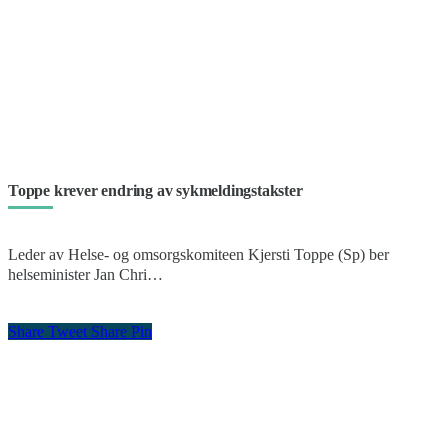
Toppe krever endring av sykmeldingstakster
Leder av Helse- og omsorgskomiteen Kjersti Toppe (Sp) ber
helseminister Jan Chri…
Share
Tweet
Share
Pin
kontakt oss