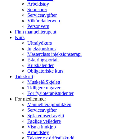
Arbeidstøy
Sponsorer
Serviceavgifter
Vilkår datterweb
Personvern
Finn manuellterapeut
Kurs
Ultralydkurs
Injeksjonskurs
Masterclass injeksjonsterapi
E-læringsportal
Kurskalender
Obligatoriske kurs
Tidsskrift
Muskel&Skjelett
Tidligere utgaver
For fysioterapistudenter
For medlemmer
Manuellterapibutikken
Serviceavgifter
Søk redusert avgift
Faglige veiledere
Visma innkjøp
Arbeidstøy
Takster og driftstilskudd