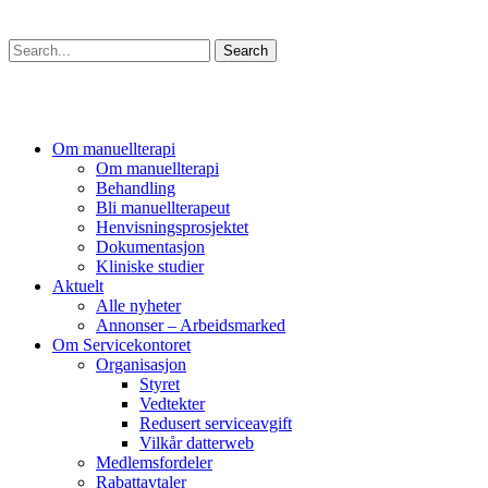
Søk
Search
Om manuellterapi
Om manuellterapi
Behandling
Bli manuellterapeut
Henvisningsprosjektet
Dokumentasjon
Kliniske studier
Aktuelt
Alle nyheter
Annonser – Arbeidsmarked
Om Servicekontoret
Organisasjon
Styret
Vedtekter
Redusert serviceavgift
Vilkår datterweb
Medlemsfordeler
Rabattavtaler