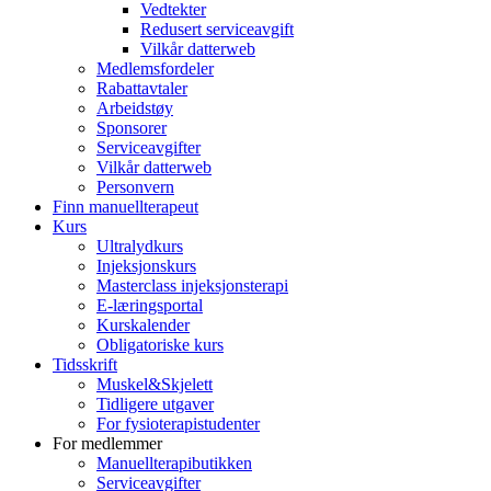
Vedtekter
Redusert serviceavgift
Vilkår datterweb
Medlemsfordeler
Rabattavtaler
Arbeidstøy
Sponsorer
Serviceavgifter
Vilkår datterweb
Personvern
Finn manuellterapeut
Kurs
Ultralydkurs
Injeksjonskurs
Masterclass injeksjonsterapi
E-læringsportal
Kurskalender
Obligatoriske kurs
Tidsskrift
Muskel&Skjelett
Tidligere utgaver
For fysioterapistudenter
For medlemmer
Manuellterapibutikken
Serviceavgifter