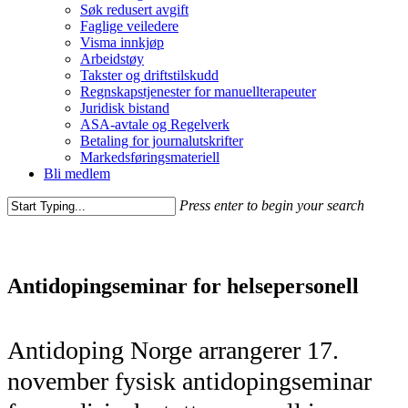
Søk redusert avgift
Faglige veiledere
Visma innkjøp
Arbeidstøy
Takster og driftstilskudd
Regnskapstjenester for manuellterapeuter
Juridisk bistand
ASA-avtale og Regelverk
Betaling for journalutskrifter
Markedsføringsmateriell
Bli medlem
Press enter to begin your search
Antidopingseminar for helsepersonell
Antidoping Norge arrangerer 17.
november fysisk antidopingseminar