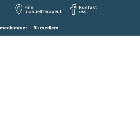
Finn
Kontakt
manuellterapeut
oss
 medlemmer
Bli medlem