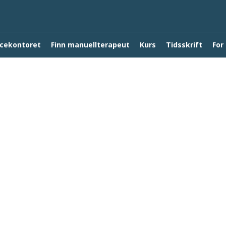
cekontoret
Finn manuellterapeut
Kurs
Tidsskrift
For