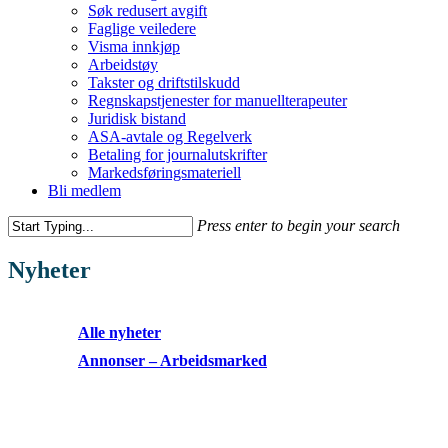
Søk redusert avgift
Faglige veiledere
Visma innkjøp
Arbeidstøy
Takster og driftstilskudd
Regnskapstjenester for manuellterapeuter
Juridisk bistand
ASA-avtale og Regelverk
Betaling for journalutskrifter
Markedsføringsmateriell
Bli medlem
Press enter to begin your search
Nyheter
Alle nyheter
Annonser – Arbeidsmarked