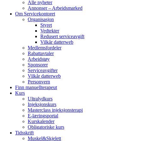
Alle nyheter
Annonser – Arbeidsmarked
Om Servicekontoret
Organisasjon
Styret
Vedtekter
Redusert serviceavgift
Vilkår datterweb
Medlemsfordeler
Rabattavtaler
Arbeidstøy
Sponsorer
Serviceavgifter
Vilkår datterweb
Personvern
Finn manuellterapeut
Kurs
Ultralydkurs
Injeksjonskurs
Masterclass injeksjonsterapi
E-læringsportal
Kurskalender
Obligatoriske kurs
Tidsskrift
Muskel&Skjelett