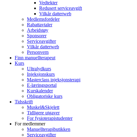
Vedtekter
Redusert serviceavgift
Vilkår datterweb
Medlemsfordeler
Rabattavtaler
Arbeidstøy
Sponsorer
Serviceavgifter
Vilkår datterweb
Personvern
Finn manuellterapeut
Kurs
Ultralydkurs
Injeksjonskurs
Masterclass injeksjonsterapi
E-læringsportal
Kurskalender
Obligatoriske kurs
Tidsskrift
Muskel&Skjelett
Tidligere utgaver
For fysioterapistudenter
For medlemmer
Manuellterapibutikken
Serviceavgifter