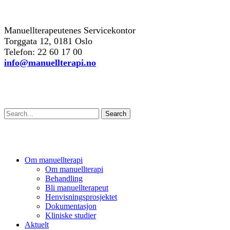
kontakt oss
Manuellterapeutenes Servicekontor
Torggata 12, 0181 Oslo
Telefon: 22 60 17 00
info@manuellterapi.no
Søk
Search
Om manuellterapi
Om manuellterapi
Behandling
Bli manuellterapeut
Henvisningsprosjektet
Dokumentasjon
Kliniske studier
Aktuelt