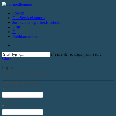
Forside
Om Servicekontoret
Jus, avtaler og arbeidsforhold
Drift
Fag
Publikumssiden
Press enter to begin your search
Close
Login
Forgot your password?
Brukernavn / epost
*
Passord
*